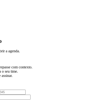
o
rir a agenda.
 repasse com contexto.
 o seu time.
 assinar.